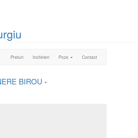
urgiu
(current)
Preturi
Inchirieri
Poze
Contact
NERE BIROU
-