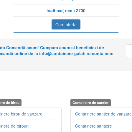
Inaltime( mm )
2700
Cere oferta
riata.Comandă acum! Cumpara acum si beneficiezi de
omandă online de la info@containere-galati.ro containere
ere de birou
Containere de santier
inere birou de vanzare
Containere santier de vanzare
inere de birouri
Containere santiere