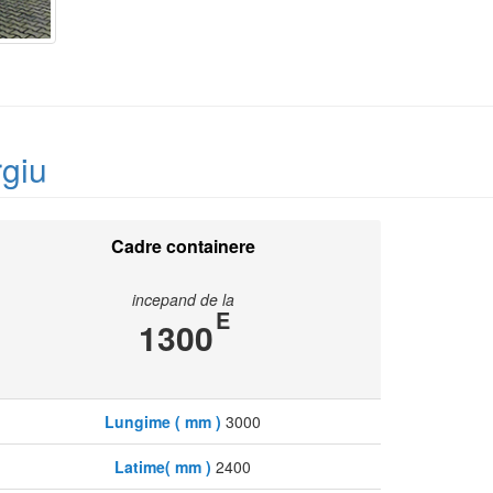
rgiu
Cadre containere
incepand de la
E
1300
Lungime ( mm )
3000
Latime( mm )
2400