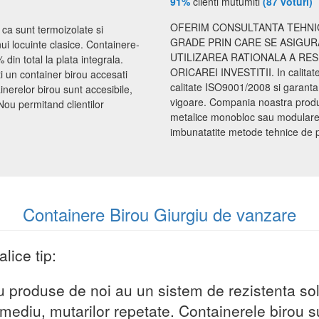
91%
clienti mutumiti
(87 voturi)
OFERIM CONSULTANTA TEHNIC
 ca sunt termoizolate si
GRADE PRIN CARE SE ASIGUR
nui locuinte clasice. Containere-
UTILIZAREA RATIONALA A RE
din total la plata integrala.
ORICAREI INVESTITII. In calita
i un container birou accesati
calitate ISO9001/2008 si garanta
nerelor birou sunt accesibile,
vigoare. Compania noastra produce
Nou permitand clientilor
metalice monobloc sau modulare d
imbunatatite metode tehnice de proi
Containere Birou Giurgiu de vanzare
lice tip:
u produse de noi au un sistem de rezistenta sol
mediu, mutarilor repetate. Containerele birou su