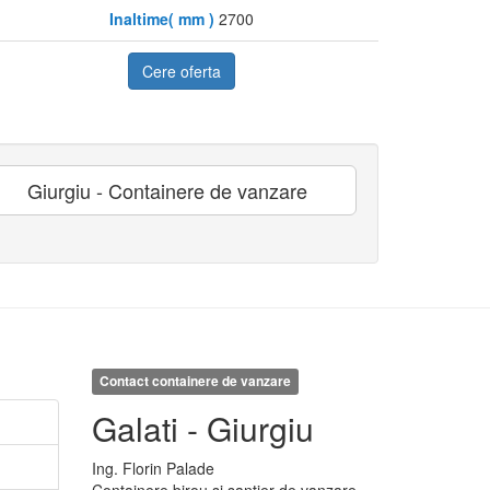
Inaltime( mm )
2700
Cere oferta
Giurgiu - Containere de vanzare
Contact containere de vanzare
Galati - Giurgiu
Ing.
Florin
Palade
Containere birou si santier de vanzare